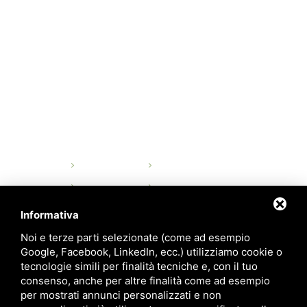
ORARI DI APERTURA
Lunedì - Venerdì:
dalle 8 alle 17
Sabato e domenica:
Chiuso
QUICK LINKS
Home
Storia
Organizzazione
Progettazione
Produzione
Controllo qualità
Informativa
Prodotti
Contatti
Noi e terze parti selezionate (come ad esempio
Privacy
Sitemap
Google, Facebook, LinkedIn, ecc.) utilizziamo cookie o
tecnologie simili per finalità tecniche e, con il tuo
consenso, anche per altre finalità come ad esempio
CONTATTI
per mostrati annunci personalizzati e non